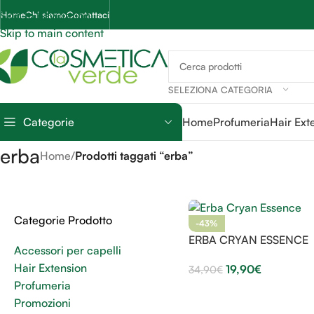
Skip to navigation
Home
Chi siamo
Contattaci
Skip to main content
SELEZIONA CATEGORIA
Categorie
Home
Profumeria
Hair Ext
erba
Home
/
Prodotti taggati “erba”
Categorie Prodotto
-43%
ERBA CRYAN ESSENCE
Accessori per capelli
Hair Extension
19,90
€
34,90
€
Profumeria
Promozioni