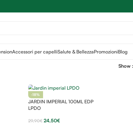
Sei hai domande contattaci
📲
3341056025 - 3886572748
📞
ension
Accessori per capelli
Salute & Bellezza
Promozioni
Blog
Show
-18%
JARDIN IMPERIAL 100ML EDP
LPDO
24,50
€
29,90
€