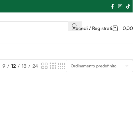
Accedi / Registrati
0,00
9
12
18
24