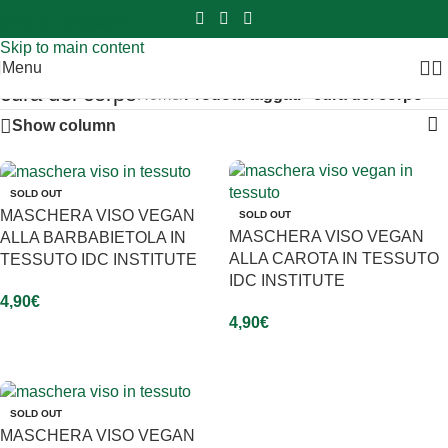
Sei hai domande contattaci
📲
3341056025 - 3886572748
📞
Skip to navigation
Skip to main content
Menu
cura del corpo
Home
/
Prodotti taggati “cura del corpo”
Show column
SOLD OUT
MASCHERA VISO VEGAN
SOLD OUT
MASCHERA VISO VEGAN
ALLA BARBABIETOLA IN
ALLA CAROTA IN TESSUTO
TESSUTO IDC INSTITUTE
IDC INSTITUTE
4,90
€
4,90
€
Leggi Tutto
Leggi Tutto
SOLD OUT
MASCHERA VISO VEGAN