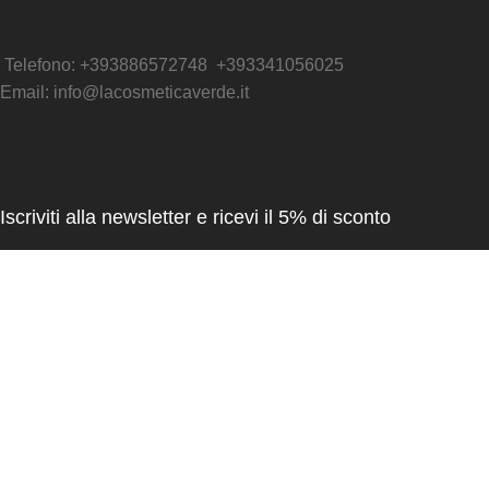
Contatti
Telefono: +393886572748 +393341056025
Email: info@lacosmeticaverde.it
Info Spedizioni
Iscriviti alla newsletter e ricevi il 5% di sconto
Name
Email*
La Cosmetica Verde P.I. 04390240614