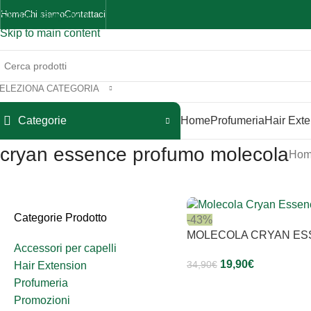
Home
Chi siamo
Contattaci
Skip to navigation
Skip to main content
ELEZIONA CATEGORIA
Categorie
Home
Profumeria
Hair Ext
cryan essence profumo molecola
Ho
Categorie Prodotto
-43%
MOLECOLA CRYAN E
Accessori per capelli
19,90
€
34,90
€
Hair Extension
Profumeria
Promozioni