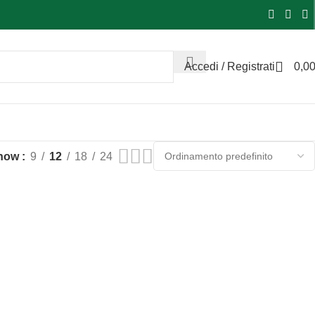
Accedi / Registrati
0,0
how
9
12
18
24