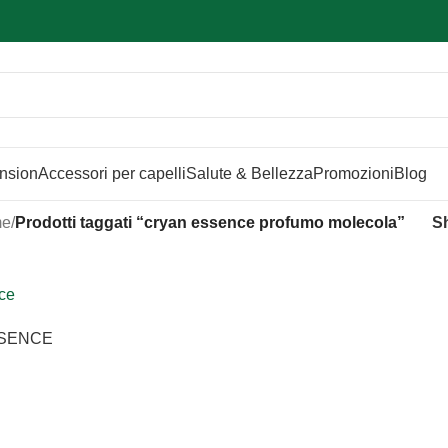
Sei hai domande contattaci
📲
3341056025 - 3886572748
📞
ension
Accessori per capelli
Salute & Bellezza
Promozioni
Blog
me
/
Prodotti taggati “cryan essence profumo molecola”
S
SSENCE