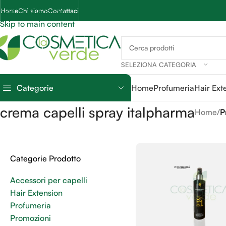
Skip to navigation
Home
Chi siamo
Contattaci
Skip to main content
SELEZIONA CATEGORIA
Categorie
Home
Profumeria
Hair Ext
crema capelli spray italpharma
Home
/
P
Categorie Prodotto
Accessori per capelli
Hair Extension
Profumeria
Promozioni