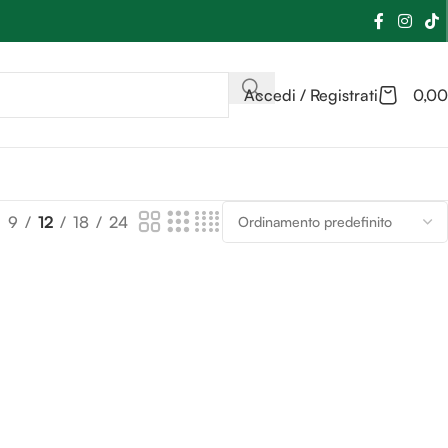
Accedi / Registrati
0,00
9
12
18
24