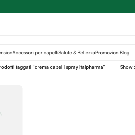
Sei hai domande contattaci
📲
3341056025 - 3886572748
📞
ension
Accessori per capelli
Salute & Bellezza
Promozioni
Blog
rodotti taggati “crema capelli spray italpharma”
Show