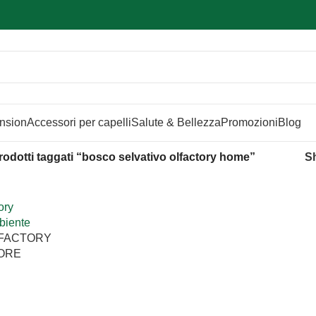
Sei hai domande contattaci
📲
3341056025 - 3886572748
📞
ension
Accessori per capelli
Salute & Bellezza
Promozioni
Blog
rodotti taggati “bosco selvativo olfactory home”
S
LFACTORY
ORE