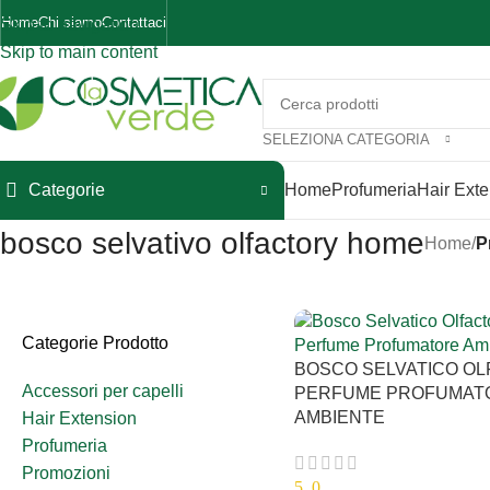
Home
Chi siamo
Contattaci
Skip to navigation
Skip to main content
SELEZIONA CATEGORIA
Categorie
Home
Profumeria
Hair Ext
bosco selvativo olfactory home
Home
/
P
Categorie Prodotto
BOSCO SELVATICO O
Accessori per capelli
PERFUME PROFUMAT
AMBIENTE
Hair Extension
Profumeria
Promozioni
5.0