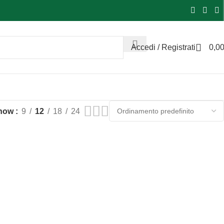
Accedi / Registrati
0,0
how
9
12
18
24