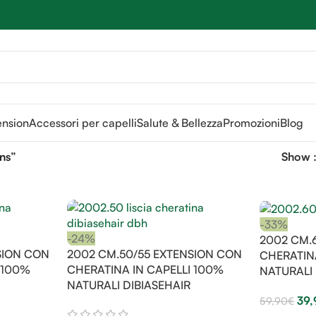
Sei hai domande contattaci
📲
3341056025 - 3886572748
📞
ension
Accessori per capelli
Salute & Bellezza
Promozioni
Blog
ons”
Show
-33%
-24%
2002 CM.
SION CON
2002 CM.50/55 EXTENSION CON
CHERATIN
 100%
CHERATINA IN CAPELLI 100%
NATURALI 
NATURALI DIBIASEHAIR
39,
59,90
€