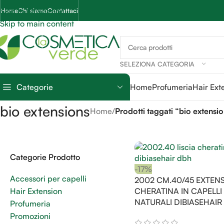
Skip to navigation
Home
Chi siamo
Contattaci
Skip to main content
SELEZIONA CATEGORIA
Categorie
Home
Profumeria
Hair Ext
bio extensions
Home
/
Prodotti taggati “bio extensi
Categorie Prodotto
-17%
Accessori per capelli
2002 CM.40/45 EXTEN
Hair Extension
CHERATINA IN CAPELLI
NATURALI DIBIASEHAIR
Profumeria
Promozioni