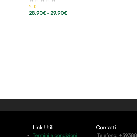
5.0
28,90
€
-
29,90
€
Link Utili
Contatti
Termini e condizioni
Telefono: +3938