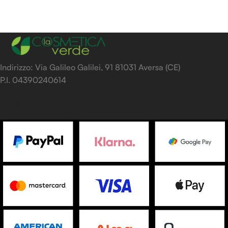
Indirizzo: Via Galileo Galilei, 91 81031 Aversa (CE)
P.I. 04390240614
Pagamenti sicuri