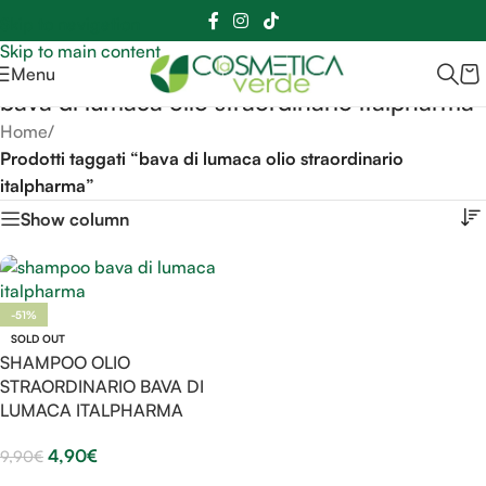
Sei hai domande contattaci
📲
3341056025 - 3886572748
📞
Skip to navigation
Skip to main content
Menu
bava di lumaca olio straordinario italpharma
Home
/
Prodotti taggati “bava di lumaca olio straordinario
italpharma”
Show column
-51%
SOLD OUT
SHAMPOO OLIO
STRAORDINARIO BAVA DI
LUMACA ITALPHARMA
4,90
€
9,90
€