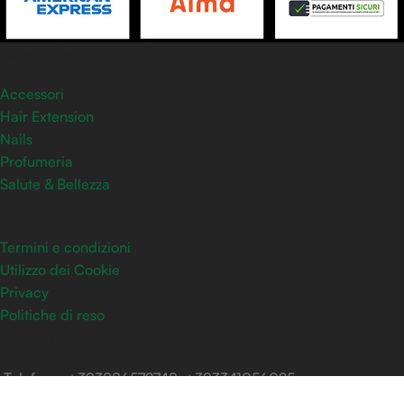
Categorie
Accessori
Hair Extension
Nails
Profumeria
Salute & Bellezza
Link Utili
Termini e condizioni
Utilizzo dei Cookie
Privacy
Politiche di reso
Contatti
Telefono: +393886572748 +393341056025
Email: info@lacosmeticaverde.it