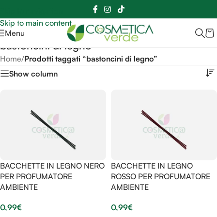
Sei hai domande contattaci
📲
3341056025 - 3886572748
📞
Skip to navigation
Skip to main content
Menu
bastoncini di legno
Home
/
Prodotti taggati “bastoncini di legno”
Show column
BACCHETTE IN LEGNO NERO
BACCHETTE IN LEGNO
PER PROFUMATORE
ROSSO PER PROFUMATORE
AMBIENTE
AMBIENTE
0,99
€
0,99
€