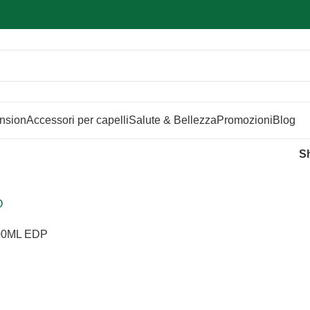
Sei hai domande contattaci
📲
3341056025 - 3886572748
📞
ension
Accessori per capelli
Salute & Bellezza
Promozioni
Blog
S
0ML EDP