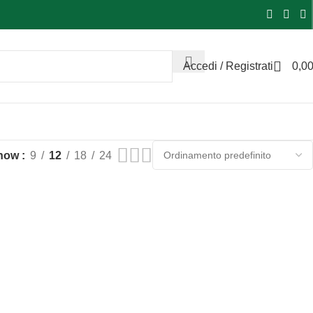
Accedi / Registrati
0,0
how
9
12
18
24