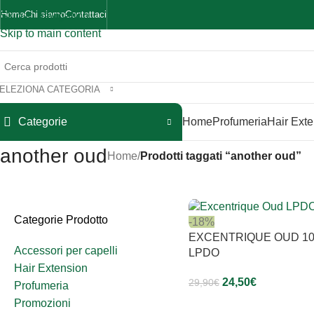
Home
Chi siamo
Contattaci
Skip to navigation
Skip to main content
ELEZIONA CATEGORIA
Categorie
Home
Profumeria
Hair Ext
another oud
Home
/
Prodotti taggati “another oud”
Categorie Prodotto
-18%
EXCENTRIQUE OUD 10
Accessori per capelli
LPDO
Hair Extension
24,50
€
29,90
€
Profumeria
Promozioni