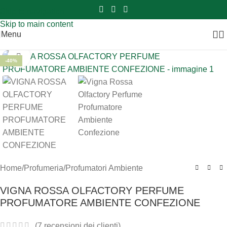
Sei hai domande contattaci
📲
3341056025 - 3886572748
📞
Skip to navigation
Skip to main content
Menu
Clicca per ingrandire
-40%
Home
/
Profumeria
/
Profumatori Ambiente
VIGNA ROSSA OLFACTORY PERFUME
PROFUMATORE AMBIENTE CONFEZIONE
(
7
recensioni dei clienti)