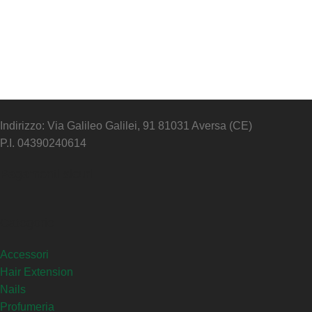
Indirizzo: Via Galileo Galilei, 91 81031 Aversa (CE)
P.I. 04390240614
Pagamenti sicuri
Categorie
Accessori
Hair Extension
Nails
Profumeria