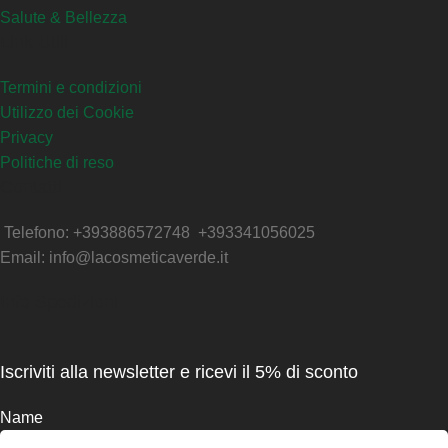
Salute & Bellezza
Link Utili
Termini e condizioni
Utilizzo dei Cookie
Privacy
Politiche di reso
Contatti
Telefono: +393886572748 +393341056025
Email: info@lacosmeticaverde.it
Info Spedizioni
Iscriviti alla newsletter e ricevi il 5% di sconto
Name