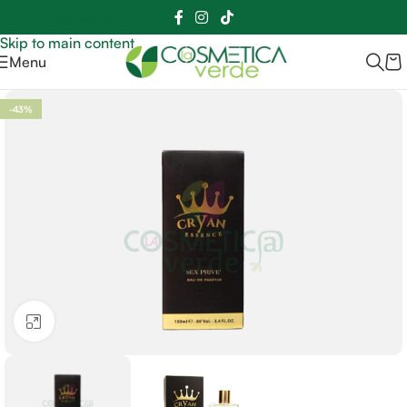
Sei hai domande contattaci
📲
3341056025 - 3886572748
📞
Skip to navigation
Skip to main content
Menu
-43%
Clicca per ingrandire