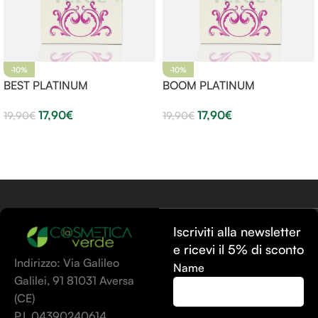
-10%
-10%
BEST PLATINUM
BOOM PLATINUM
17,90
€
17,90
€
19,90
€
19,90
€
Aggiungi Al Carrello
Aggiungi Al Carrello
Iscriviti alla newsletter
e ricevi il 5% di sconto
Indirizzo: Via Galileo
Name
Galilei, 91 81031 Aversa
(CE)
P.I. 04390240614