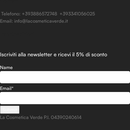
Contatti
Telefono: +393886572748 +393341056025
Email: info@lacosmeticaverde.it
Info Spedizioni
Iscriviti alla newsletter e ricevi il 5% di sconto
Name
Email*
La Cosmetica Verde P.I. 04390240614