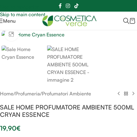
Sei hai domande contattaci
📲
3341056025 - 3886572748
📞
Skip to navigation
Skip to main content
Menu
Clicca per ingrandire
SOLD OUT
Home
/
Profumeria
/
Profumatori Ambiente
SALE HOME PROFUMATORE AMBIENTE 500ML
CRYAN ESSENCE
19,90
€