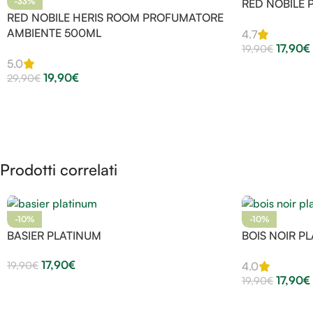
-33%
RED NOBILE 
RED NOBILE HERIS ROOM PROFUMATORE
AMBIENTE 500ML
4.7
17,90
€
19,90
€
5.0
19,90
€
29,90
€
Prodotti correlati
-10%
-10%
BASIER PLATINUM
BOIS NOIR P
17,90
€
19,90
€
4.0
17,90
€
19,90
€