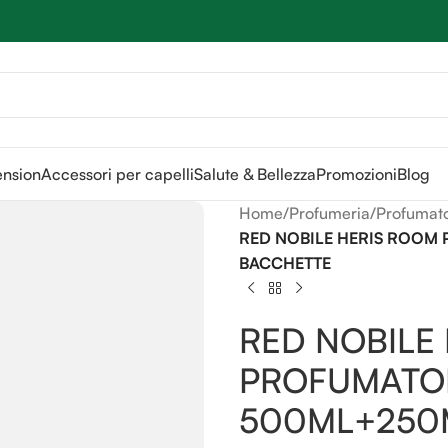
Sei hai domande contattaci
📲
3341056025 - 3886572748
📞
ension
Accessori per capelli
Salute & Bellezza
Promozioni
Blog
Home
/
Profumeria
/
Profumat
RED NOBILE HERIS ROOM
BACCHETTE
RED NOBILE
PROFUMATO
500ML+250