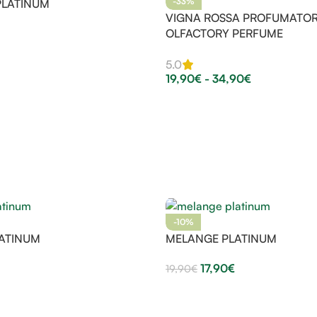
-33%
PLATINUM
VIGNA ROSSA PROFUMATOR
OLFACTORY PERFUME
5.0
19,90
€
-
34,90
€
-10%
LATINUM
MELANGE PLATINUM
17,90
€
19,90
€