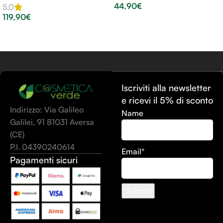
44,90
€
5.0
119,90
€
Scegli
Scegli
Iscriviti alla newsletter
e ricevi il 5% di sconto
Indirizzo: Via Galileo
Name
Galilei, 91 81031 Aversa
(CE)
P.I. 04390240614
Email*
Pagamenti sicuri