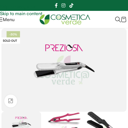
Sei hai domande contattaci
📲
3341056025 - 3886572748
📞
Skip to navigation
Skip to main content
Menu
-30%
SOLD OUT
Clicca per ingrandire