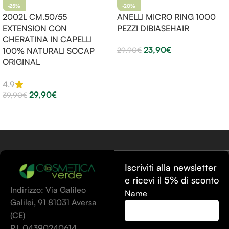
-25%
-20%
2002L CM.50/55
ANELLI MICRO RING 1000
EXTENSION CON
PEZZI DIBIASEHAIR
CHERATINA IN CAPELLI
23,90
€
29,90
€
100% NATURALI SOCAP
ORIGINAL
Scegli
4.9
29,90
€
39,90
€
Scegli
Iscriviti alla newsletter
e ricevi il 5% di sconto
Indirizzo: Via Galileo
Name
Galilei, 91 81031 Aversa
(CE)
P.I. 04390240614