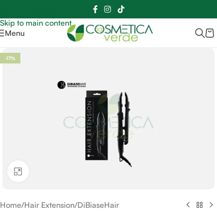
Sei hai domande contattaci
📲
3341056025 - 3886572748
📞
Skip to navigation
Skip to main content
Menu
-17%
Clicca per ingrandire
Home
/
Hair Extension
/
DiBiaseHair