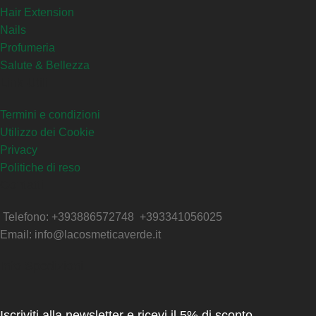
Hair Extension
Nails
Profumeria
Salute & Bellezza
Link Utili
Termini e condizioni
Utilizzo dei Cookie
Privacy
Politiche di reso
Contatti
Telefono: +393886572748 +393341056025
Email: info@lacosmeticaverde.it
Info Spedizioni
Iscriviti alla newsletter e ricevi il 5% di sconto