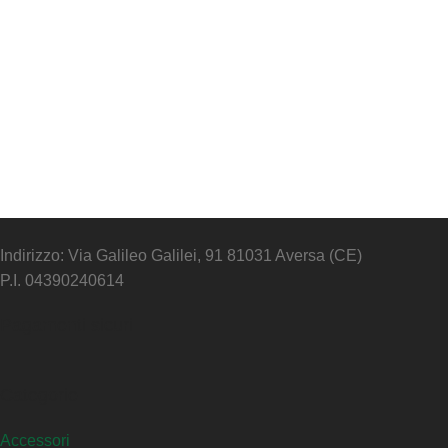
Indirizzo: Via Galileo Galilei, 91 81031 Aversa (CE)
P.I. 04390240614
Pagamenti sicuri
Categorie
Accessori