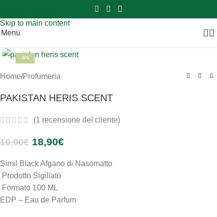
Sei hai domande contattaci
📲
3341056025 - 3886572748
📞
Skip to navigation
Skip to main content
Menu
Clicca per ingrandire
-5%
SOLD OUT
Home
/
Profumeria
PAKISTAN HERIS SCENT
(
1
recensione del cliente)
18,90
€
19,90
€
Simil Black Afgano di Nasomatto
Prodotto Sigillato
Formato 100 ML
EDP – Eau de Parfum