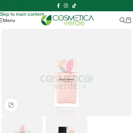
Sei hai domande contattaci
📲
3341056025 - 3886572748
📞
Skip to navigation
Skip to main content
Menu
Clicca per ingrandire