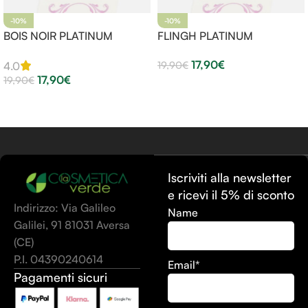
-10%
-10%
BOIS NOIR PLATINUM
FLINGH PLATINUM
17,90
€
19,90
€
4.0
17,90
€
19,90
€
Aggiungi Al Carrello
Aggiungi Al Carrello
Iscriviti alla newsletter
e ricevi il 5% di sconto
Indirizzo: Via Galileo
Name
Galilei, 91 81031 Aversa
(CE)
P.I. 04390240614
Email*
Pagamenti sicuri