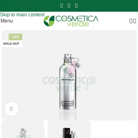
Sei hai domande contattaci
📲
3341056025 - 3886572748
📞
Skip to navigation
Skip to main content
Menu
-10%
SOLD OUT
Clicca per ingrandire