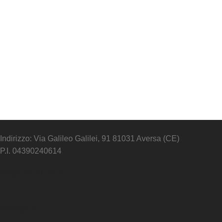
Indirizzo: Via Galileo Galilei, 91 81031 Aversa (CE)
P.I. 04390240614
Pagamenti sicuri
Categorie