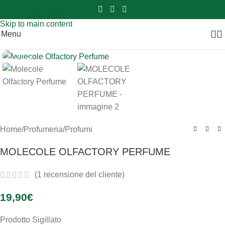
Sei hai domande contattaci
📲
3341056025 - 3886572748
📞
Skip to navigation
Skip to main content
Menu
Clicca per ingrandire
SOLD OUT
Home
/
Profumeria
/
Profumi
MOLECOLE OLFACTORY PERFUME
(
1
recensione del cliente)
19,90
€
Prodotto Sigillato