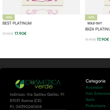
-10%
-10%
BEST PLATINUM
SOLD OUT
IBIZA PLATI
17,90
€
19,90
€
17,90
€
19,90
€
Categorie
Accessori
Hair Extensio
Indirizzo: Via Galileo Galilei, 91
Nails
81031 Aversa (CE)
Profumeria
P.I. 04390240614