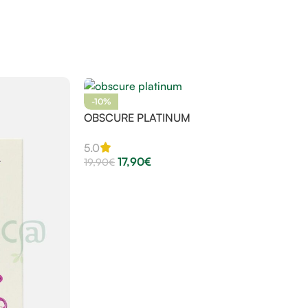
-10%
OBSCURE PLATINUM
5.0
17,90
€
19,90
€