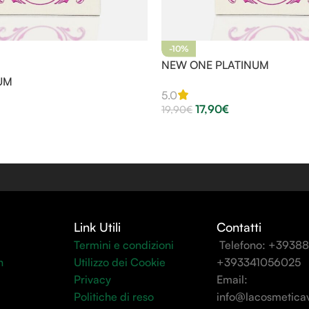
-10%
NEW ONE PLATINUM
NUM
5.0
17,90
€
19,90
€
Link Utili
Contatti
Termini e condizioni
Telefono: +3938
n
Utilizzo dei Cookie
+393341056025
Privacy
Email:
Politiche di reso
info@lacosmeticav