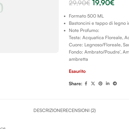
19,90
€
29,90
€
Formato 500 ML
Bastoncini e tappo di legno i
Note Profumo:
Testa: Acquatica Floreale, Ac
Cuore: Legnoso/Floreale, San
Fondo: Ambrato/Poudre’, Amb
ambretta
Esaurito
Share:
DESCRIZIONE
RECENSIONI (2)
nce