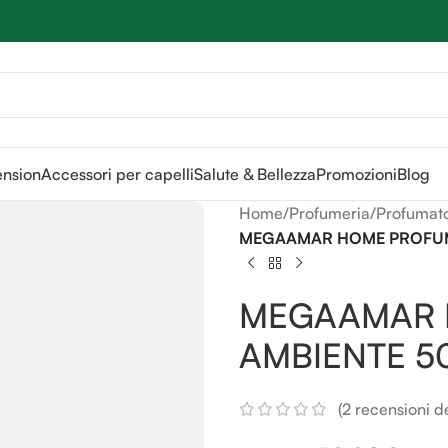
Sei hai domande contattaci
📲
3341056025 - 3886572748
📞
ension
Accessori per capelli
Salute & Bellezza
Promozioni
Blog
Home
/
Profumeria
/
Profumat
MEGAAMAR HOME PROFUM
MEGAAMAR 
AMBIENTE 5
(
2
recensioni dei