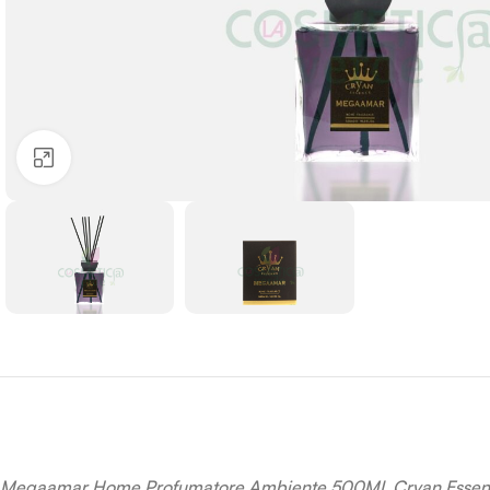
Clicca per ingrandire
Megaamar
Home Profumatore Ambiente 500ML Cryan Esse