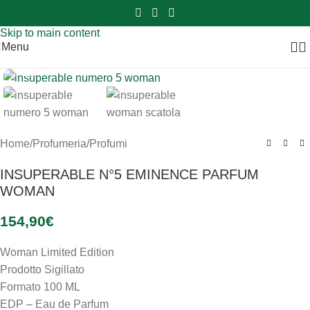
Sei hai domande contattaci
📲
3341056025 - 3886572748
📞
Skip to navigation
Skip to main content
Menu
Clicca per ingrandire
Home
/
Profumeria
/
Profumi
INSUPERABLE N°5 EMINENCE PARFUM
WOMAN
154,90
€
Woman Limited Edition
Prodotto Sigillato
Formato 100 ML
EDP – Eau de Parfum