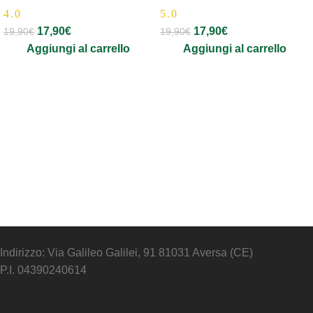
4.0
5.0
17,90
€
17,90
€
19,90
€
19,90
€
Aggiungi al carrello
Aggiungi al carrello
Indirizzo: Via Galileo Galilei, 91 81031 Aversa (CE)
P.I. 04390240614
Pagamenti sicuri