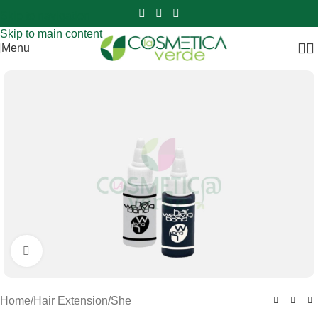
Sei hai domande contattaci
📲
3341056025 - 3886572748
📞
Skip to navigation
Skip to main content
Menu
Clicca per ingrandire
Home
/
Hair Extension
/
She