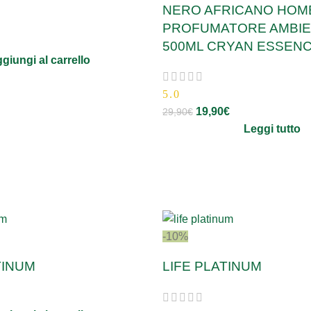
NERO AFRICANO HOM
PROFUMATORE AMBI
500ML CRYAN ESSEN
giungi al carrello
5.0
19,90
€
29,90
€
Leggi tutto
-10%
TINUM
LIFE PLATINUM