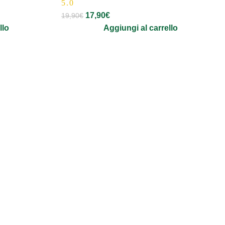
5.0
17,90
€
19,90
€
llo
Aggiungi al carrello