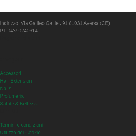
Indirizzo: Via Galileo Galilei, 91 81031 Aversa (CE)
P.I. 04390240614
Pagamenti sicuri
Categorie
Accessori
Hair Extension
Nails
Profumeria
Salute & Bellezza
Link Utili
Termini e condizioni
Utilizzo dei Cookie