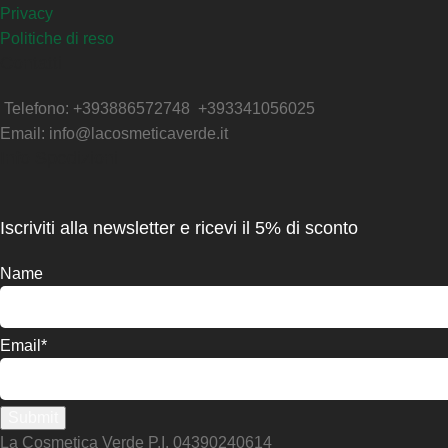
Privacy
Politiche di reso
Contatti
Telefono: +393886572748 +393341056025
Email: info@lacosmeticaverde.it
Info Spedizioni
Iscriviti alla newsletter e ricevi il 5% di sconto
Name
Email*
La Cosmetica Verde P.I. 04390240614