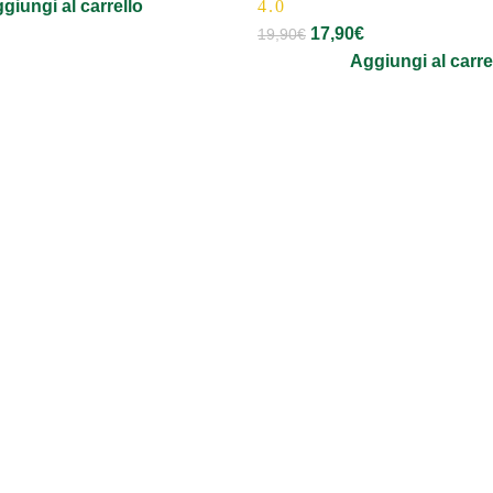
giungi al carrello
4.0
17,90
€
19,90
€
Aggiungi al carre