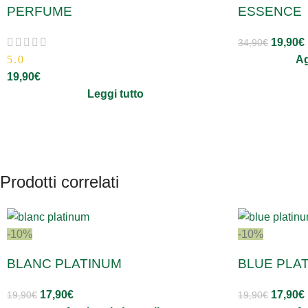
PERFUME
ESSENCE
19,90
€
34,90
€
5.0
Ag
19,90
€
Leggi tutto
Prodotti correlati
-10%
-10%
BLANC PLATINUM
BLUE PLA
17,90
€
17,90
€
19,90
€
19,90
€