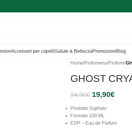
Sei hai domande contattaci
📲
3341056025 - 3886572748
📞
ension
Accessori per capelli
Salute & Bellezza
Promozioni
Blog
Home
/
Profumeria
/
Profumi
/
G
GHOST CRY
19,90
€
34,90
€
Prodotto Sigillato
Formato 100 ML
EDP – Eau de Parfum