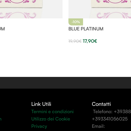
-10%
UM
BLUE PLATINUM
17,90
€
19,90
€
Link Utili
Contatti
Termini e condizioni
Telefono: +3938
n
Utilizzo dei Cookie
+393341056025
Privacy
Email: