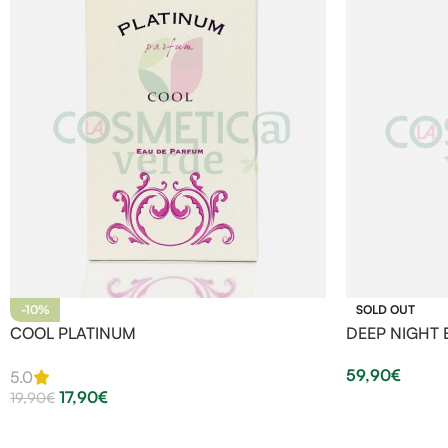
-10%
SOLD OUT
COOL PLATINUM
DEEP NIGHT 
59,90
€
5.0
17,90
€
19,90
€