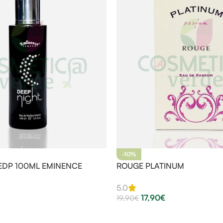
-10%
EDP 100ML EMINENCE
ROUGE PLATINUM
5.0
17,90
€
19,90
€