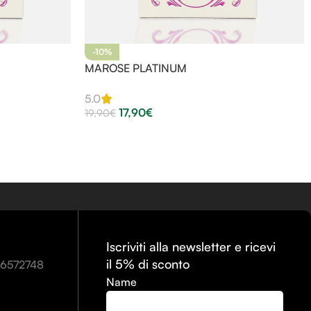
-10%
MAROSE PLATINUM
5.0
17,90
€
19,90
€
Iscriviti alla newsletter e ricevi
il 5% di sconto
86572748
Name