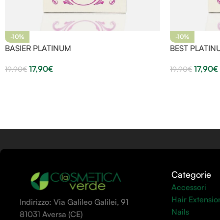
-10%
-10%
BASIER PLATINUM
BEST PLATIN
17,90
€
17,90
€
19,90
€
19,90
€
Categorie
Accessori
Hair Extensio
Indirizzo: Via Galileo Galilei, 91
Nails
81031 Aversa (CE)