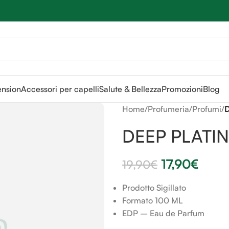
Sei hai domande contattaci
📲
3341056025 - 3886572748
📞
ension
Accessori per capelli
Salute & Bellezza
Promozioni
Blog
Home
/
Profumeria
/
Profumi
/
DEEP PLATI
17,90
€
19,90
€
Prodotto Sigillato
Formato 100 ML
EDP – Eau de Parfum