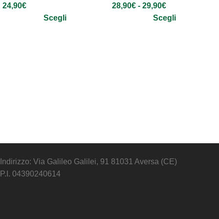
24,90
€
28,90
€
-
29,90
€
Scegli
Scegli
Indirizzo: Via Galileo Galilei, 91 81031 Aversa (CE)
P.I. 04390240614
Pagamenti sicuri