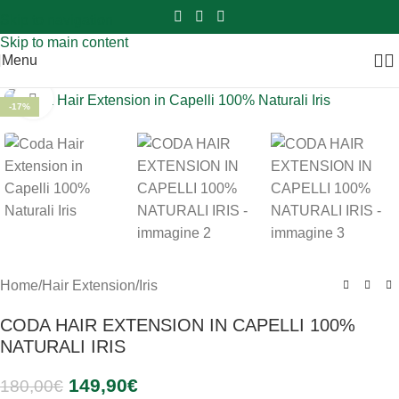
Sei hai domande contattaci
📲
3341056025 - 3886572748
📞
Skip to navigation
Skip to main content
Menu
Clicca per ingrandire
-17%
Home
/
Hair Extension
/
Iris
CODA HAIR EXTENSION IN CAPELLI 100%
NATURALI IRIS
149,90
€
180,00
€