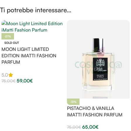
Ti potrebbe interessare…
-21%
SOLD OUT
MOON LIGHT LIMITED
EDITION IMATTI FASHION
PARFUM
5.0
59,00
€
75,00
€
Leggi Tutto
-13%
PISTACHIO & VANILLA
IMATTI FASHION PARFUM
65,00
€
75,00
€