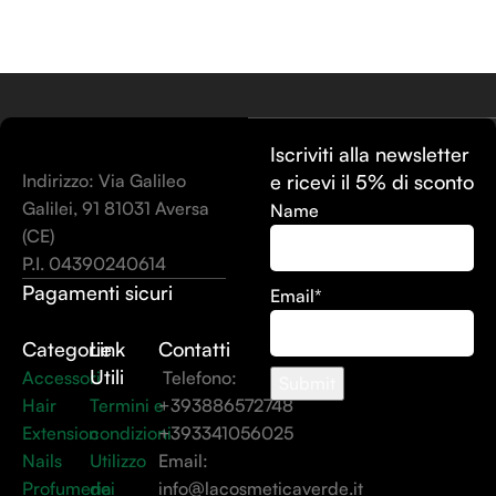
Iscriviti alla newsletter
Indirizzo: Via Galileo
e ricevi il 5% di sconto
Galilei, 91 81031 Aversa
Name
(CE)
P.I. 04390240614
Pagamenti sicuri
Email*
Categorie
Link
Contatti
Utili
Accessori
Telefono:
Hair
Termini e
+393886572748
Extension
condizioni
+393341056025
Nails
Utilizzo
Email:
Profumeria
dei
info@lacosmeticaverde.it