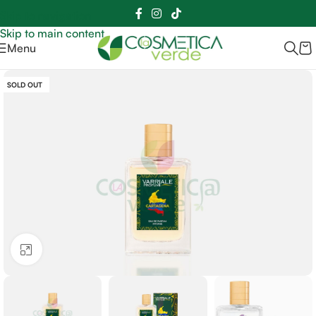
Sei hai domande contattaci
📲
3341056025 - 3886572748
📞
Skip to navigation
Skip to main content
Menu
SOLD OUT
Clicca per ingrandire