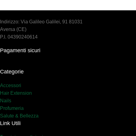
Indirizzo: Via Galileo Galilei, 91 81031
Aversa (CE)
P.I. 04390240614
Pagamenti sicuri
Categorie
Accessori
Hair Extension
Nails
Profumeria
Salute & Bellezza
Link Utili