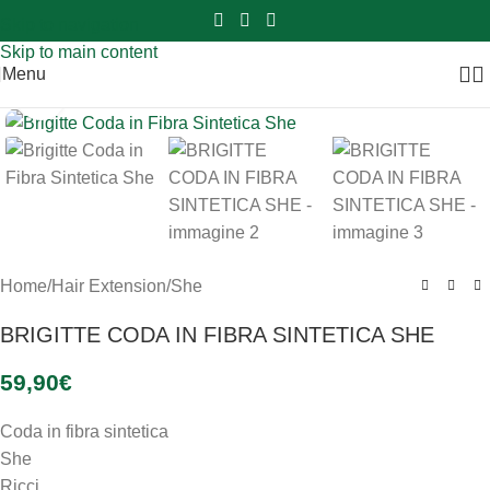
Sei hai domande contattaci
📲
3341056025 - 3886572748
📞
Skip to navigation
Skip to main content
Menu
Clicca per ingrandire
Home
/
Hair Extension
/
She
BRIGITTE CODA IN FIBRA SINTETICA SHE
59,90
€
Coda in fibra sintetica
She
Ricci