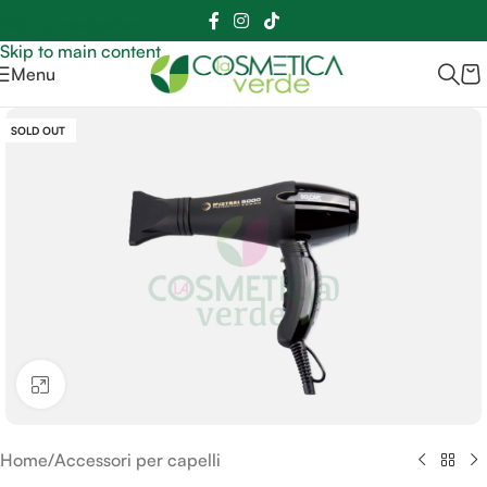
Sei hai domande contattaci
📲
3341056025 - 3886572748
📞
Skip to navigation
Skip to main content
Menu
SOLD OUT
Clicca per ingrandire
Home
/
Accessori per capelli