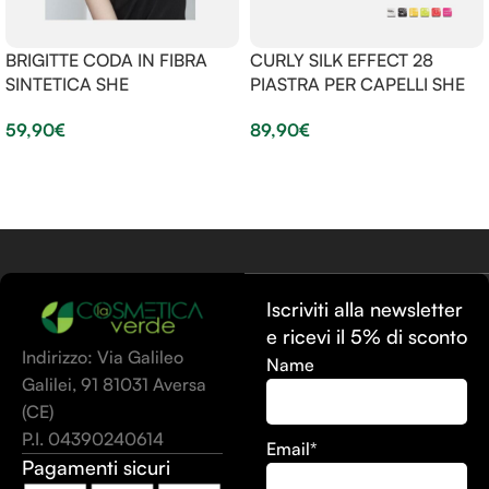
BRIGITTE CODA IN FIBRA
CURLY SILK EFFECT 28
SINTETICA SHE
PIASTRA PER CAPELLI SHE
59,90
€
89,90
€
Scegli
Scegli
Iscriviti alla newsletter
e ricevi il 5% di sconto
Indirizzo: Via Galileo
Name
Galilei, 91 81031 Aversa
(CE)
P.I. 04390240614
Email*
Pagamenti sicuri