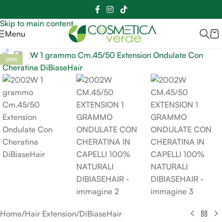
Sei hai domande contattaci
📲
3341056025 - 3886572748
📞
Skip to navigation
Skip to main content
Menu
Clicca per ingrandire
-20%
Home
/
Hair Extension
/
DiBiaseHair