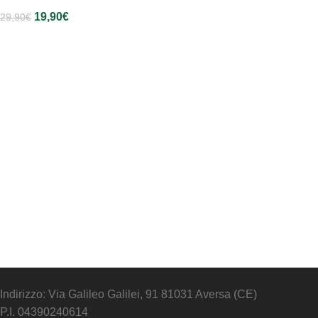
19,90
€
29,90
€
Leggi Tutto
Indirizzo: Via Galileo Galilei, 91 81031 Aversa (CE)
P.I. 04390240614