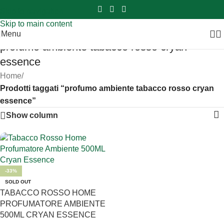
Sei hai domande contattaci
📲
3341056025 - 3886572748
📞
Skip to navigation
Skip to main content
Menu
profumo ambiente tabacco rosso cryan
essence
Home
/
Prodotti taggati “profumo ambiente tabacco rosso cryan
essence”
Show column
-33%
SOLD OUT
TABACCO ROSSO HOME
PROFUMATORE AMBIENTE
500ML CRYAN ESSENCE