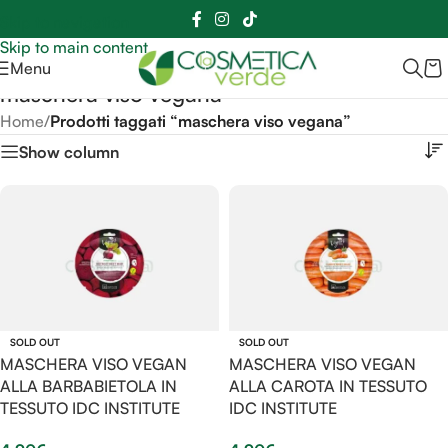
Sei hai domande contattaci
📲
3341056025 - 3886572748
📞
Skip to navigation
Skip to main content
Menu
maschera viso vegana
Home
/
Prodotti taggati “maschera viso vegana”
Show column
SOLD OUT
SOLD OUT
MASCHERA VISO VEGAN
MASCHERA VISO VEGAN
ALLA BARBABIETOLA IN
ALLA CAROTA IN TESSUTO
TESSUTO IDC INSTITUTE
IDC INSTITUTE