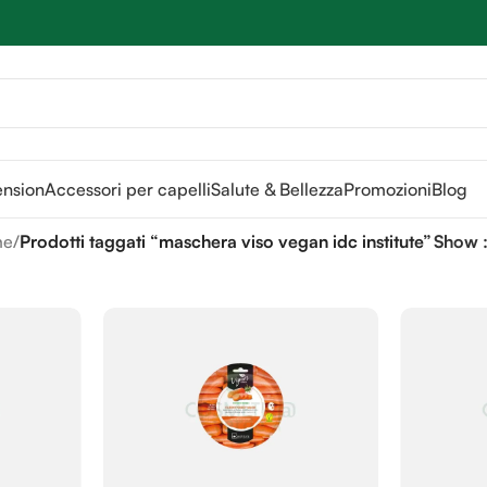
Sei hai domande contattaci
📲
3341056025 - 3886572748
📞
ension
Accessori per capelli
Salute & Bellezza
Promozioni
Blog
me
/
Prodotti taggati “maschera viso vegan idc institute”
Show