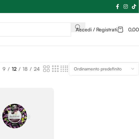
Accedi / Registrati
0,00
9
12
18
24