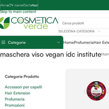
Skip to navigation
Home
Chi siamo
Contattaci
Skip to main content
SELEZIONA CATEGORIA
Categorie
Home
Profumeria
Hair Ext
maschera viso vegan idc institute
Ho
Categorie Prodotto
Accessori per capelli
Hair Extension
Profumeria
Promozioni