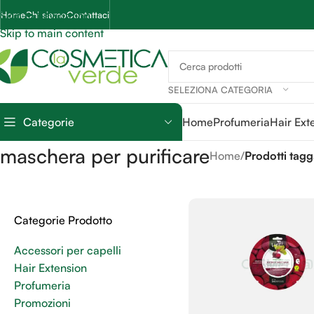
Skip to navigation
Home
Chi siamo
Contattaci
Skip to main content
SELEZIONA CATEGORIA
Categorie
Home
Profumeria
Hair Ext
maschera per purificare
Home
/
Prodotti tagg
Categorie Prodotto
Accessori per capelli
Hair Extension
Profumeria
Promozioni