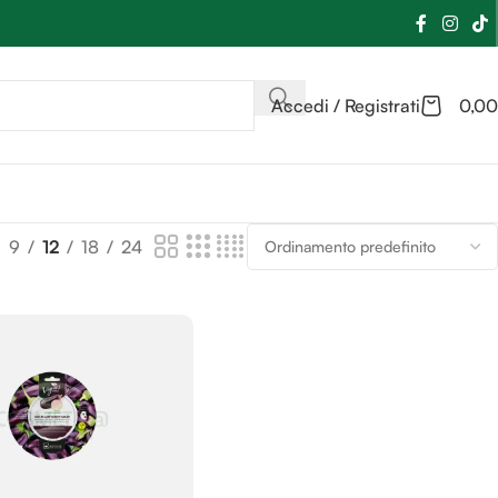
Accedi / Registrati
0,00
9
12
18
24