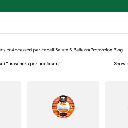
Sei hai domande contattaci
📲
3341056025 - 3886572748
📞
ension
Accessori per capelli
Salute & Bellezza
Promozioni
Blog
ati “maschera per purificare”
Show