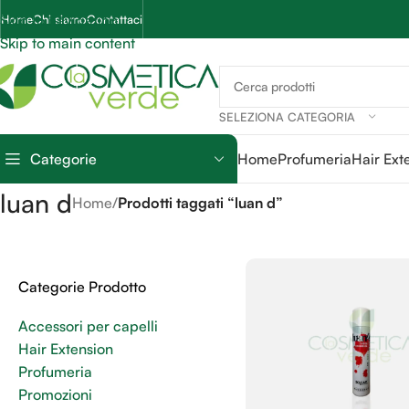
Skip to navigation
Home
Chi siamo
Contattaci
Skip to main content
SELEZIONA CATEGORIA
Categorie
Home
Profumeria
Hair Ext
luan d
Home
/
Prodotti taggati “luan d”
Categorie Prodotto
Accessori per capelli
Hair Extension
Profumeria
Promozioni