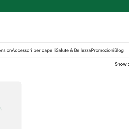
Sei hai domande contattaci
📲
3341056025 - 3886572748
📞
ension
Accessori per capelli
Salute & Bellezza
Promozioni
Blog
Show