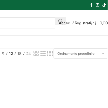
Accedi / Registrati
0,00
9
12
18
24