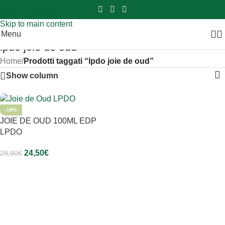
Sei hai domande contattaci
📲
3341056025 - 3886572748
📞
Skip to navigation
Skip to main content
Menu
lpdo joie de oud
Home
/
Prodotti taggati “lpdo joie de oud”
Show column
-18%
JOIE DE OUD 100ML EDP
LPDO
24,50
€
29,90
€
Aggiungi Al Carrello