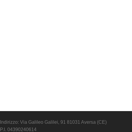
Indirizzo: Via Galileo Galilei, 91 81031 Aversa (CE)
P.I. 04390240614