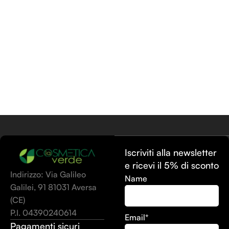
Iscriviti alla newsletter
e ricevi il 5% di sconto
Indirizzo: Via Galileo
Name
Galilei, 91 81031 Aversa
(CE)
P.I. 04390240614
Email*
Pagamenti sicuri