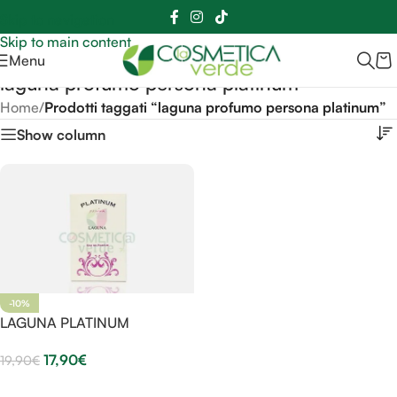
Sei hai domande contattaci
📲
3341056025 - 3886572748
📞
Skip to navigation
Skip to main content
Menu
laguna profumo persona platinum
Home
/
Prodotti taggati “laguna profumo persona platinum”
Show column
-10%
LAGUNA PLATINUM
17,90
€
19,90
€
Aggiungi Al Carrello