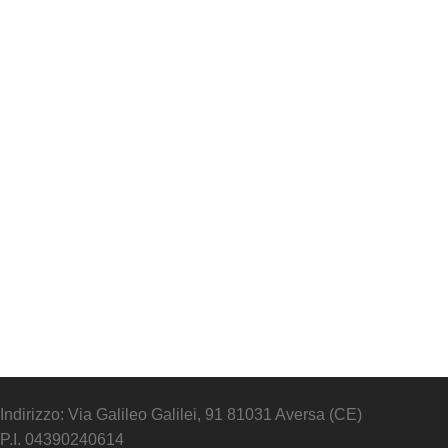
Indirizzo: Via Galileo Galilei, 91 81031 Aversa (CE)
P.I. 04390240614