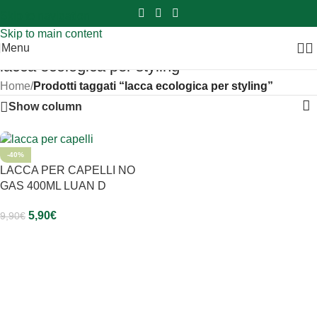
Sei hai domande contattaci
📲
3341056025 - 3886572748
📞
Skip to navigation
Skip to main content
Menu
lacca ecologica per styling
Home
/
Prodotti taggati “lacca ecologica per styling”
Show column
-40%
LACCA PER CAPELLI NO
GAS 400ML LUAN D
5,90
€
9,90
€
Aggiungi Al Carrello