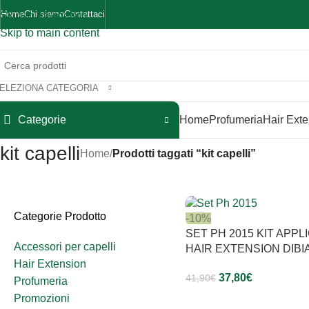
Home
Chi siamo
Contattaci
Skip to navigation
Skip to main content
ELEZIONA CATEGORIA
Categorie
Home
Profumeria
Hair Ext
kit capelli
Home
/
Prodotti taggati “kit capelli”
Categorie Prodotto
-10%
SET PH 2015 KIT APPL
Accessori per capelli
HAIR EXTENSION DIBI
Hair Extension
37,80
€
41,90
€
Profumeria
Promozioni