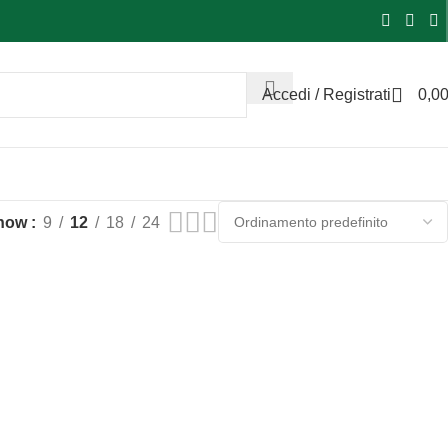
Accedi / Registrati
0,0
how
9
12
18
24