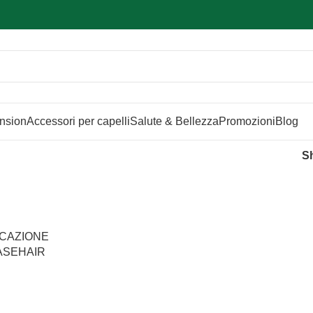
Sei hai domande contattaci
📲
3341056025 - 3886572748
📞
ension
Accessori per capelli
Salute & Bellezza
Promozioni
Blog
S
ICAZIONE
ASEHAIR