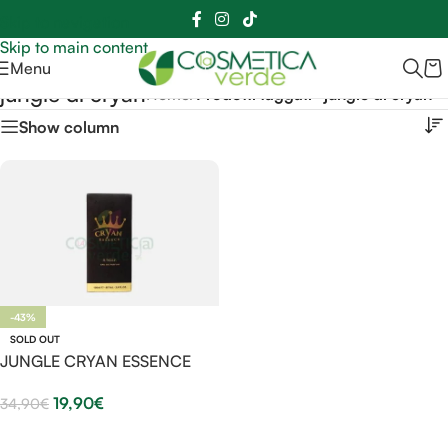
Sei hai domande contattaci
📲
3341056025 - 3886572748
📞
Skip to navigation
Skip to main content
Menu
jungle di cryan
Home
/
Prodotti taggati “jungle di cryan”
Show column
-43%
SOLD OUT
JUNGLE CRYAN ESSENCE
19,90
€
34,90
€
Leggi Tutto