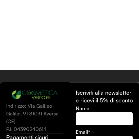
Iscriviti alla newsletter
e ricevi il 5% di sconto
Indirizzo: Via Galileo
Name
Galilei, 91 81031 Aversa
(CE)
P.I. 04390240614
Email*
Pagamenti sicuri