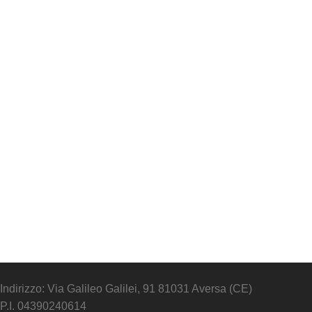
Indirizzo: Via Galileo Galilei, 91 81031 Aversa (CE)
P.I. 04390240614