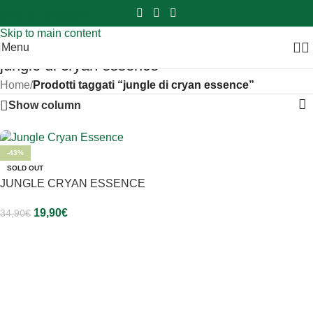
Sei hai domande contattaci
📲
3341056025 - 3886572748
📞
Skip to navigation
Skip to main content
Menu
jungle di cryan essence
Home
/
Prodotti taggati “jungle di cryan essence”
Show column
-43%
SOLD OUT
JUNGLE CRYAN ESSENCE
19,90
€
34,90
€
Leggi Tutto