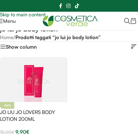
Sei hai domande contattaci
📲
3341056025 - 3886572748
📞
Skip to navigation
Skip to main content
Menu
jo lui jo body lotion
Home
/
Prodotti taggati “jo lui jo body lotion”
Show column
-34%
JO LIU JO LOVERS BODY
LOTION 200ML
9,90
€
15,00
€