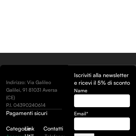
Aggiungi Al Carrello
Iscriviti alla newsletter
Indirizzo: Via Galileo
e ricevi il 5% di sconto
Galilei, 91 81031 Aversa
Name
(CE)
P.I. 04390240614
Pagamenti sicuri
Email*
Categorie
Link
Contatti
Utili